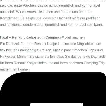
seid das erste Pärchen, das so richtig gemütlich und komfortabel
aussieht!" Wir mussten alle lachen und freuten uns über das
Kompliment. Es zeigte uns, dass ein Dachzelt nicht nur praktisch
und funktional, sondern auch gemütlich und komfortabel sein kann.
Fazit – Renault Kadjar zum Camping-Mobil machen
Ein Dachzelt für Ihren Renault Kadjar ist eine tolle Möglichkeit, um
flexibel und unabhängig zu reisen. Mit ein paar einfachen Tipps und
Hinweisen können Sie sicherstellen, dass Sie das perfekte Dachzelt
für Ihren Renault Kadjar finden und auf Ihren nächsten Camping-Trip
mitnehmen können.