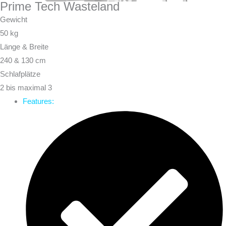
Prime Tech Wasteland
Gewicht
50 kg
Länge & Breite
240 & 130 cm
Schlafplätze
2 bis maximal 3
Features: