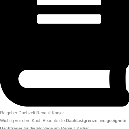
Ratgeber Dachzelt Renault Kadjar
Wichtig vor dem Kauf: Beachte die
Dachlastgrenze
und
geeignete
Dachträger
für die Montage am Renault Kadjar.