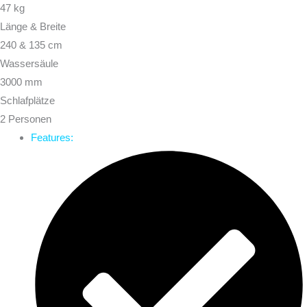
47 kg
Länge & Breite
240 & 135 cm
Wassersäule
3000 mm
Schlafplätze
2 Personen
Features: