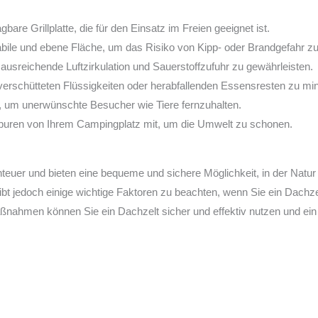
re Grillplatte, die für den Einsatz im Freien geeignet ist.
stabile und ebene Fläche, um das Risiko von Kipp- oder Brandgefahr z
 ausreichende Luftzirkulation und Sauerstoffzufuhr zu gewährleisten.
erschütteten Flüssigkeiten oder herabfallenden Essensresten zu min
t, um unerwünschte Besucher wie Tiere fernzuhalten.
puren von Ihrem Campingplatz mit, um die Umwelt zu schonen.
uer und bieten eine bequeme und sichere Möglichkeit, in der Natur 
gibt jedoch einige wichtige Faktoren zu beachten, wenn Sie ein Dach
maßnahmen können Sie ein Dachzelt sicher und effektiv nutzen und e