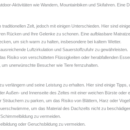
tdoor-Aktivitäten wie Wandern, Mountainbiken und Skifahren. Eine Dac
traditionellen Zelt, jedoch mit einigen Unterschieden. Hier sind einig
en Rücken und Ihre Gelenke zu schonen. Eine aufblasbare Matratze o
cken, um sich warm zu halten, insbesondere bei kaltem Wetter.
 ausreichende Luftzirkulation und Sauerstoffzufuhr zu gewährleisten.
das Risiko von verschütteten Flüssigkeiten oder herabfallenden Esse
t, um unerwünschte Besucher wie Tiere fernzuhalten.
zu verlängern und seine Leistung zu erhalten. Hier sind einige Tipps,
er Außen- und Innenseite des Zeltes mit einer weichen Bürste oder 
 Sträuchern zu parken, um das Risiko von Blättern, Harz oder Vogel
euerschwämme, um das Material des Dachzelts nicht zu beschädige
d Schimmelbildung zu vermeiden.
melbildung oder Geruchsbildung zu vermeiden.