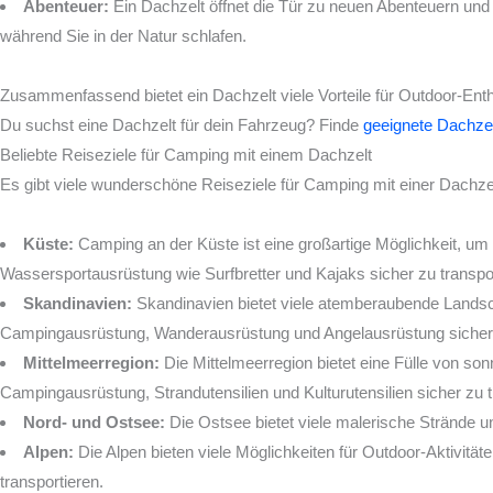
Abenteuer:
Ein Dachzelt öffnet die Tür zu neuen Abenteuern und
während Sie in der Natur schlafen.
Zusammenfassend bietet ein Dachzelt viele Vorteile für Outdoor-Ent
Du suchst eine Dachzelt für dein Fahrzeug?
Finde
geeignete Dachze
Beliebte Reiseziele für Camping mit einem Dachzelt
Es gibt viele wunderschöne Reiseziele für Camping mit einer Dachzelt
Küste:
Camping an der Küste ist eine großartige Möglichkeit, u
Wassersportausrüstung wie Surfbretter und Kajaks sicher zu transpor
Skandinavien:
Skandinavien bietet viele atemberaubende Landsch
Campingausrüstung, Wanderausrüstung und Angelausrüstung sicher z
Mittelmeerregion:
Die Mittelmeerregion bietet eine Fülle von so
Campingausrüstung, Strandutensilien und Kulturutensilien sicher zu t
Nord- und Ostsee:
Die Ostsee bietet viele malerische Strände u
Alpen:
Die Alpen bieten viele Möglichkeiten für Outdoor-Aktivitä
transportieren.