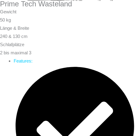
Prime Tech Wasteland
Gewicht
50 kg
Länge & Breite
240 & 130 cm
Schlafplätze
2 bis maximal 3
Features: