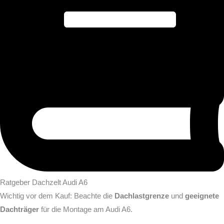
Ratgeber Dachzelt Audi A6
Wichtig vor dem Kauf: Beachte die
Dachlastgrenze
und
geeignete
Dachträger
für die Montage am Audi A6.