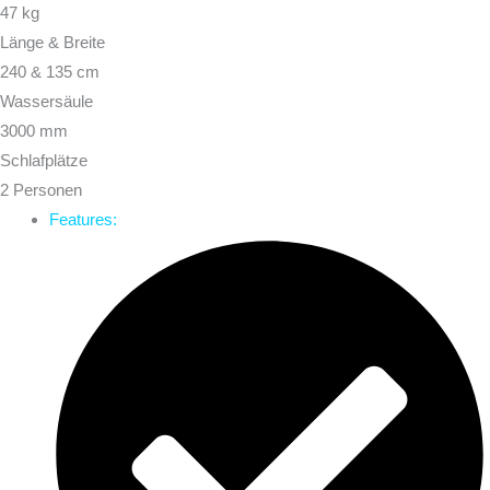
47 kg
Länge & Breite
240 & 135 cm
Wassersäule
3000 mm
Schlafplätze
2 Personen
Features: