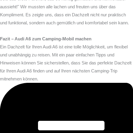
aussieht!" Wir mussten alle lachen und freuten uns über das
Kompliment. Es zeigte uns, dass ein Dachzelt nicht nur praktisch
und funktional, sondern auch gemütlich und komfortabel sein kann.
Fazit – Audi A6 zum Camping-Mobil machen
Ein Dachzelt für Ihren Audi A6 ist eine tolle Möglichkeit, um flexibel
und unabhängig zu reisen. Mit ein paar einfachen Tipps und
Hinweisen können Sie sicherstellen, dass Sie das perfekte Dachzelt
für Ihren Audi A6 finden und auf Ihren nächsten Camping-Trip
mitnehmen können.